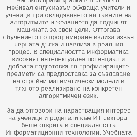
Високов прави крачка в бъдещето.
Небивал ентусиазъм обхваща учители и
ученици при овладяването на тайните на
алгоритмите и желанието да подчинят
машината за свои цели. Оттогава
обучението по програмиране излиза извън
черната дъска и навлиза в реалния
процес. В специалността Информатика
високият интелектуален потенциал и
добрата подготовка по профилиращите
предмети са предпоставка за създаване
на стройни математически модели и
тяхното реализиране на конкретен
алгоритмичен език.
За да отговори на нарастващия интерес
на ученици и родители към ИТ сектора,
беше открита и специалността
Информатиционни технологии. Учебната