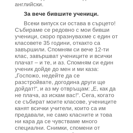
английски.
За вече бившите ученици.
Всеки випуск си остава в сърцето!
Събираме се редовно с мои бивши
ученици, скоро празнувахме с един от
класовете 35 години, откакто са
завършили. Спомням си вече 12-ти
клас, завършват учениците и всички
плачат – и те, и аз. Спомням си един
ученик дойде до мен и ми каза:
„Госпожо, недейте да се
разстройвате, догодина други ще
дойдат!“, и аз му отвръщам: „Е, как да
не плача, аз искам вас!“. Сега, когато
се събират моите класове, учениците
канят всички учители, които са им
предавали, не само класните и това
ни кара да се чувстваме много
специални. Снимки, спомени от