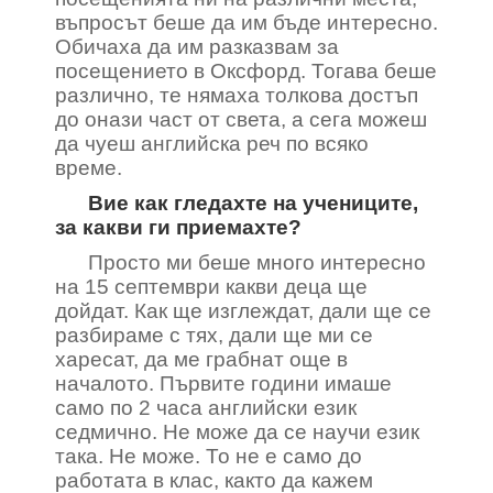
въпросът беше да им бъде интересно.
Обичаха да им разказвам за
посещението в Оксфорд. Тогава беше
различно, те нямаха толкова достъп
до онази част от света, а сега можеш
да чуеш английска реч по всяко
време.
Вие как гледахте на учениците,
за какви ги приемахте?
Просто ми беше много интересно
на 15 септември какви деца ще
дойдат. Как ще изглеждат, дали ще се
разбираме с тях, дали ще ми се
харесат, да ме грабнат още в
началото. Първите години имаше
само по 2 часа английски език
седмично. Не може да се научи език
така. Не може. То не е само до
работата в клас, както да кажем