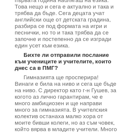
първата година наблягаш на езика.
Това нещо и сега е актуално и така и
трябва да бъде. Сега децата учат
английски още от детската градина,
разбира се под формата на игри и
песнички, но то и така трябва да се
започне и постепенно да се изгради
един усет към езика.
Бихте ли отправили послание
към учениците и учителите, които
днес са в ПМГ?
Гимназията ще просперира!
Винаги е била на ниво и сега ще бъде
на ниво. С директор като г-н Гушев, за
когото аз лично гарантирам, че е
много амбициозен и ще направи
много за гимназията. В учителския
колектив останаха малко хора от
моите бивши колеги, но аз съм човек,
който вярва в младите учители. Много