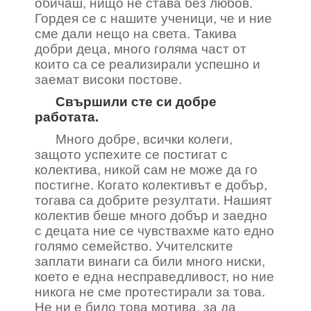
обичаш, нищо не става без любов.
Гордея се с нашите ученици, че и ние
сме дали нещо на света. Такива
добри деца, много голяма част от
които са се реализирали успешно и
заемат високи постове.
Свършили сте си добре
работата.
Много добре, всички колеги,
защото успехите се постигат с
колектива, никой сам не може да го
постигне. Когато колективът е добър,
тогава са добрите резултати. Нашият
колектив беше много добър и заедно
с децата ние се чувствахме като едно
голямо семейство. Учителските
заплати винаги са били много ниски,
което е една несправедливост, но ние
никога не сме протестирали за това.
Не ни е било това мотива, за да