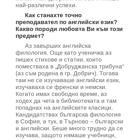
най-различни успехи.
Как станахте точно
преподавател по английски език?
Какво породи любовта Ви към този
предмет?
Аз завърших английска
филология. Още като ученичка аз
пишех стихове и статии, които
поместваха в „Добруджанска трибуна“
(аз съм родена в гр. Добрич). Тогава
там не се изучаваше английски език,
изучаваха се френски и немски.
Когато имах свободно време, аз
ходех да чета в библиотеката и там
попаднах на английските класици.
Кандидатствах българска филология
в София, а тук, в Търново – български
и английски. Беше много трудно да се
изучава, защото нямаше учебници,