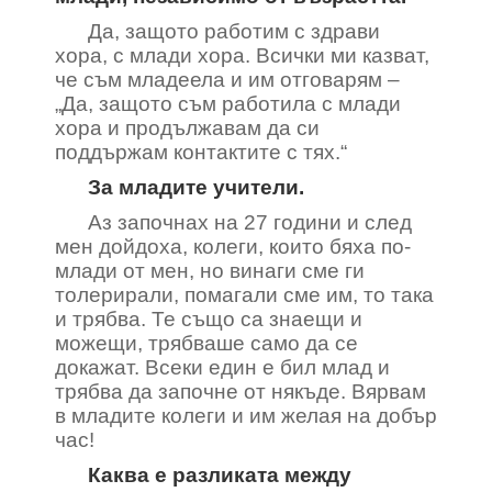
Да, защото работим с здрави
хора, с млади хора. Всички ми казват,
че съм младеела и им отговарям –
„Да, защото съм работила с млади
хора и продължавам да си
поддържам контактите с тях.“
За младите учители.
Аз започнах на 27 години и след
мен дойдоха, колеги, които бяха по-
млади от мен, но винаги сме ги
толерирали, помагали сме им, то така
и трябва. Те също са знаещи и
можещи, трябваше само да се
докажат. Всеки един е бил млад и
трябва да започне от някъде. Вярвам
в младите колеги и им желая на добър
час!
Каква е разликата между