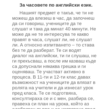
За часовете по английски език.
Нашият предмет е такъв, че ти не
можеш да влезеш в час, да започнеш
да си говориш, учениците да те
слушат и така да минат 40 минути. Не
може да не те интересува те какво
правят в часа, слушат ли, не слушат
ли. А относно изпитването – то става
без те да разберат. Те си водят
диалог на английски, ти ги слушаш, не
ги прекъсваш, а после им казваш къде
са допуснали някаква грешка и ги
оценяваш. Те участват активно в
процеса. В 11-ти и 12-ти клас давах
възможност на учениците да влязат в
ролята на учители и да изнесат урок
пред класа. Те се подготвяха,
консултираха се и с мен, разбира се,
правеха си план на урока, който аз