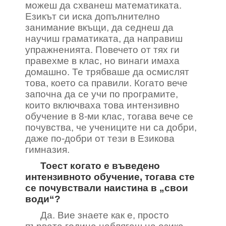
можеш да схванеш математиката.
Езикът си иска допълнително
занимание вкъщи, да седнеш да
научиш граматиката, да направиш
упражненията. Повечето от тях ги
правехме в клас, но винаги имаха
домашно. Те трябваше да осмислят
това, което са правили. Когато вече
започна да се учи по програмите,
които включваха това интензивно
обучение в 8-ми клас, тогава вече се
почувства, че учениците ни са добри,
даже по-добри от тези в Езикова
гимназия.
Тоест когато е въведено
интензивното обучение, тогава сте
се почувствали наистина в „свои
води“?
Да. Вие знаете как е, просто