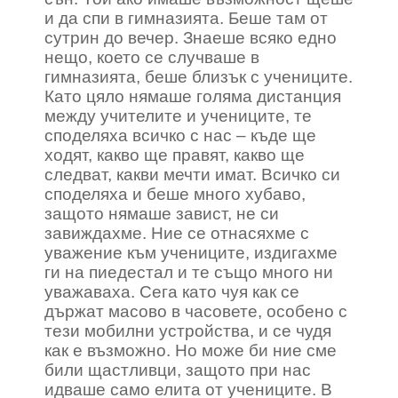
и да спи в гимназията. Беше там от
сутрин до вечер. Знаеше всяко едно
нещо, което се случваше в
гимназията, беше близък с учениците.
Като цяло нямаше голяма дистанция
между учителите и учениците, те
споделяха всичко с нас – къде ще
ходят, какво ще правят, какво ще
следват, какви мечти имат. Всичко си
споделяха и беше много хубаво,
защото нямаше завист, не си
завиждахме. Ние се отнасяхме с
уважение към учениците, издигахме
ги на пиедестал и те също много ни
уважаваха. Сега като чуя как се
държат масово в часовете, особено с
тези мобилни устройства, и се чудя
как е възможно. Но може би ние сме
били щастливци, защото при нас
идваше само елита от учениците. В