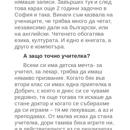
нямаше записи. Завърших тук и след
това карах още 2 години задочно в
София и така. Винаги съм казвала на
учениците, че трябва много да четат,
независимо дали на български, или
на английски. Четенето обогатява
езика, културата. И едно е книгата, а
друго е компютъра.
А защо точно учителка?
Всеки си има детска мечта- за
учител, за лекар, трябва да имаш
някакво призвание. Когато бях във
втори клас си имах една приятелка в
Добрич, с която и днес си се чуваме
редовно, та още тогава тя искаше да
стане доктор и когато се събирахме
да си играем – тя ме лекуваше, а аз и
преподавах. От малка исках да стана
учителка, дори такива бяха игрите ни,
и в действителност аз се реализирах