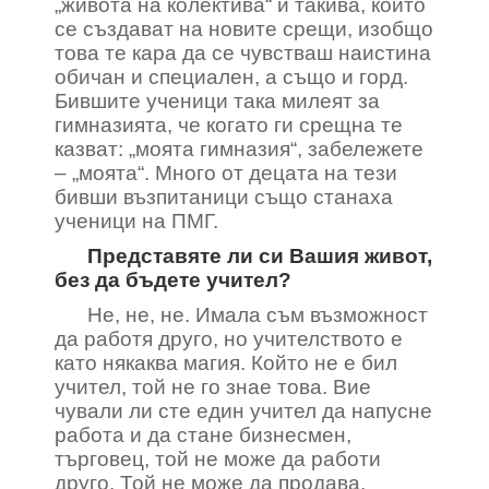
„живота на колектива“ и такива, които
се създават на новите срещи, изобщо
това те кара да се чувстваш наистина
обичан и специален, а също и горд.
Бившите ученици така милеят за
гимназията, че когато ги срещна те
казват: „моята гимназия“, забележете
– „моята“. Много от децата на тези
бивши възпитаници също станаха
ученици на ПМГ.
Представяте ли си Вашия живот,
без да бъдете учител?
Не, не, не. Имала съм възможност
да работя друго, но учителството е
като някаква магия. Който не е бил
учител, той не го знае това. Вие
чували ли сте един учител да напусне
работа и да стане бизнесмен,
търговец, той не може да работи
друго. Той не може да продава.