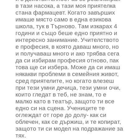
в тази насока, а тази моя приятелка
стана фармацевт. Когато завърших
имаше място само в една езикова
школа, тук в Търново. Там изкарах 4
години и също беше едно приятно и
интересно занимание. Учителството
е професия, в която даваш много, но
и получаваш много и ако трябва сега
да си избирам професия отново, пак
това ще си избера. Може да си имаш
някакви проблеми в семейния живот,
сред приятелите, но когато влезеш
при тези умни дечица, тези умни очи,
които гледат в теб, не знам, то е
малко като в театър, защото ти все
едно си на сцена. Учениците те
оглеждат от горе до долу- как си
облечен, как се държиш, и те копират,
защото ти си модел на подражание за
тях.