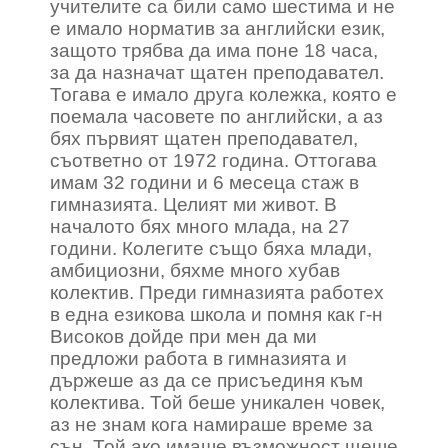
учителите са били само шестима и не
е имало норматив за английски език,
защото трябва да има поне 18 часа,
за да назначат щатен преподавател.
Тогава е имало друга колежка, която е
поемала часовете по английски, а аз
бях първият щатен преподавател,
съответно от 1972 година. Оттогава
имам 32 години и 6 месеца стаж в
гимназията. Целият ми живот. В
началото бях много млада, на 27
години. Колегите също бяха млади,
амбициозни, бяхме много хубав
колектив. Преди гимназията работех
в една езикова школа и помня как г-н
Високов дойде при мен да ми
предложи работа в гимназията и
държеше аз да се присъединя към
колектива. Той беше уникален човек,
аз не знам кога намираше време за
сън. Той ако имаше възможност щеше