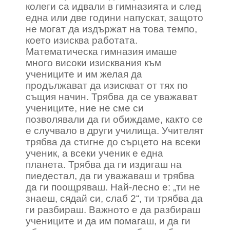
колеги са идвали в гимназията и след
една или две години напускат, защото
не могат да издържат на това темпо,
което изисква работата.
Математическа гимназия имаше
много високи изисквания към
учениците и им желая да
продължават да изискват от тях по
същия начин. Трябва да се уважават
учениците, ние не сме си
позволявали да ги обиждаме, както се
е случвало в други училища. Учителят
трябва да стигне до сърцето на всеки
ученик, а всеки ученик е една
планета. Трябва да ги издигаш на
пиедестал, да ги уважаваш и трябва
да ги поощряваш. Най-лесно е: „ти не
знаеш, сядай си, слаб 2“, ти трябва да
ги разбираш. Важното е да разбираш
учениците и да им помагаш, и да ги