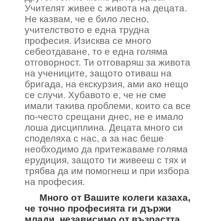
Учителят живее с живота на децата.
Не казвам, че е било лесно,
учителството е една трудна
професия. Изисква се много
себеотдаване, то е една голяма
отговорност. Ти отговаряш за живота
на учениците, защото отиваш на
бригада, на екскурзия, ами ако нещо
се случи. Хубавото е, че не сме
имали такива проблеми, които са все
по-често срещани днес, не е имало
лоша дисциплина. Децата много си
споделяха с нас, а за нас беше
необходимо да притежаваме голяма
ерудиция, защото ти живееш с тях и
трябва да им помогнеш и при избора
на професия.
Много от Вашите колеги казаха,
че точно професията ги държи
млади, независимо от възрастта.