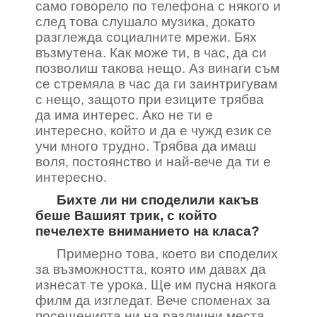
само говорело по телефона с някого и
след това слушало музика, докато
разглежда социалните мрежи. Бях
възмутена. Как може ти, в час, да си
позволиш такова нещо. Аз винаги съм
се стремяла в час да ги заинтригувам
с нещо, защото при езиците трябва
да има интерес. Ако не ти е
интересно, който и да е чужд език се
учи много трудно. Трябва да имаш
воля, постоянство и най-вече да ти е
интересно.
Бихте ли ни споделили какъв
беше Вашият трик, с който
печелехте вниманието на класа?
Примерно това, което ви споделих
за възможността, която им давах да
изнесат те урока. Ще им пусна някога
филм да изгледат. Вече споменах за
посещенията ни на различни места,