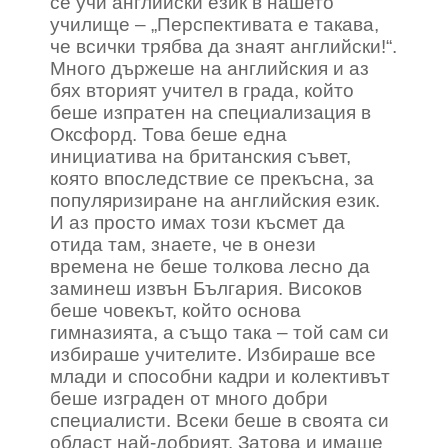
се учи английски език в нашето
училище – „Перспективата е такава,
че всички трябва да знаят английски!“.
Много държеше на английския и аз
бях вторият учител в града, който
беше изпратен на специализация в
Оксфорд. Това беше една
инициатива на британския съвет,
която впоследствие се прекъсна, за
популяризиране на английския език.
И аз просто имах този късмет да
отида там, знаете, че в онези
времена не беше толкова лесно да
заминеш извън България. Високов
беше човекът, който основа
гимназията, а също така – той сам си
избираше учителите. Избираше все
млади и способни кадри и колективът
беше изграден от много добри
специалисти. Всеки беше в своята си
област най-добрият. Затова и имаше