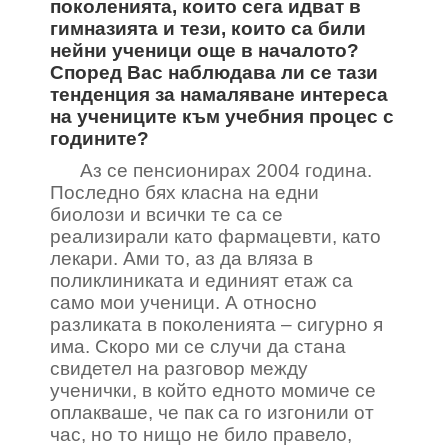
поколенията, които сега идват в
гимназията и тези, които са били
нейни ученици още в началото?
Според Вас наблюдава ли се тази
тенденция за намаляване интереса
на учениците към учебния процес с
годините?
Аз се пенсионирах 2004 година.
Последно бях класна на едни
биолози и всички те са се
реализирали като фармацевти, като
лекари. Ами то, аз да вляза в
поликлиниката и единият етаж са
само мои ученици. А относно
разликата в поколенията – сигурно я
има. Скоро ми се случи да стана
свидетел на разговор между
ученички, в който едното момиче се
оплакваше, че пак са го изгонили от
час, но то нищо не било правело,