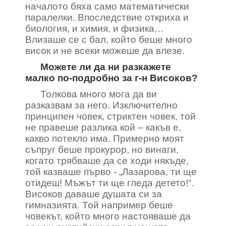
началото бяха само математически
паралелки. Впоследствие откриха и
биология, и химия, и физика…
Влизаше се с бал, който беше много
висок и не всеки можеше да влезе.
Можете ли да ни разкажете
малко по-подробно за г-н Високов?
Толкова много мога да ви
разказвам за него. Изключително
принципен човек, стриктен човек, той
не правеше разлика кой – какъв е,
какво потекло има. Примерно моят
съпруг беше прокурор, но винаги,
когато трябваше да се ходи някъде,
той казваше първо - „Лазарова, ти ще
отидеш! Мъжът ти ще гледа детето!“.
Високов даваше душата си за
гимназията. Той например беше
човекът, който много настояваше да