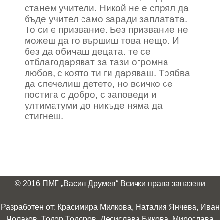
станем учители. Никой не е спрял да
бъде учител само заради заплатата.
То си е призвание. Без призвание не
можеш да го вършиш това нещо. И
без да обичаш децата, те се
отблагодаряват за тази огромна
любов, с която ти ги даряваш. Трябва
да спечелиш детето, но всичко се
постига с добро, с заповеди и
ултиматуми до никъде няма да
стигнеш.
© 2016 ПМГ „Васил Друмев“ Всички права запазени
Разработен от: Красимира Милкова, Наталия Янчева, Иван
Чолаков, Тодор Тодоров, Десислава Бикова, Мирослава