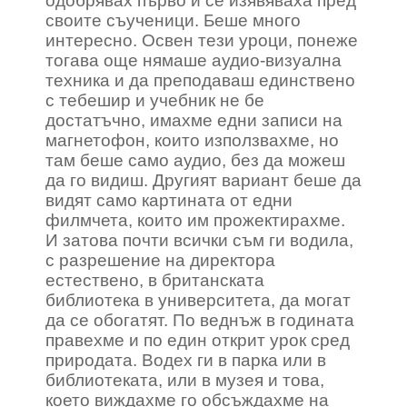
одобрявах първо и се изявяваха пред
своите съученици. Беше много
интересно. Освен тези уроци, понеже
тогава още нямаше аудио-визуална
техника и да преподаваш единствено
с тебешир и учебник не бе
достатъчно, имахме едни записи на
магнетофон, които използвахме, но
там беше само аудио, без да можеш
да го видиш. Другият вариант беше да
видят само картината от едни
филмчета, които им прожектирахме.
И затова почти всички съм ги водила,
с разрешение на директора
естествено, в британската
библиотека в университета, да могат
да се обогатят. По веднъж в годината
правехме и по един открит урок сред
природата. Водех ги в парка или в
библиотеката, или в музея и това,
което виждахме го обсъждахме на