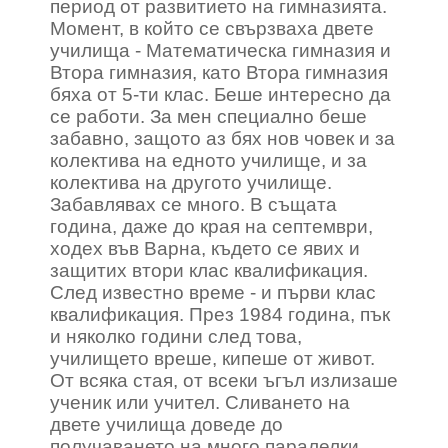
период от развитието на гимназията.
Момент, в който се свързваха двете
училища - Математическа гимназия и
Втора гимназия, като Втора гимназия
бяха от 5-ти клас. Беше интересно да
се работи. За мен специално беше
забавно, защото аз бях нов човек и за
колектива на едното училище, и за
колектива на другото училище.
Забавлявах се много. В същата
година, даже до края на септември,
ходех във Варна, където се явих и
защитих втори клас квалификация.
След известно време - и първи клас
квалификация. През 1984 година, пък
и няколко години след това,
училището вреше, кипеше от живот.
От всяка стая, от всеки ъгъл излизаше
ученик или учител. Сливането на
двете училища доведе до
получаването на много паралелки.