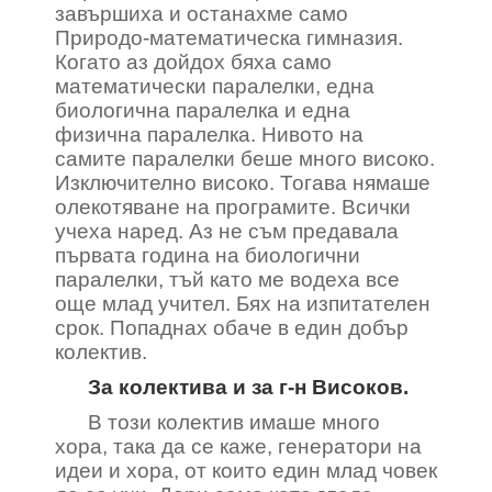
завършиха и останахме само
Природо-математическа гимназия.
Когато аз дойдох бяха само
математически паралелки, една
биологична паралелка и една
физична паралелка. Нивото на
самите паралелки беше много високо.
Изключително високо. Тогава нямаше
олекотяване на програмите. Всички
учеха наред. Аз не съм предавала
първата година на биологични
паралелки, тъй като ме водеха все
още млад учител. Бях на изпитателен
срок. Попаднах обаче в един добър
колектив.
За колектива и за г-н Високов.
В този колектив имаше много
хора, така да се каже, генератори на
идеи и хора, от които един млад човек