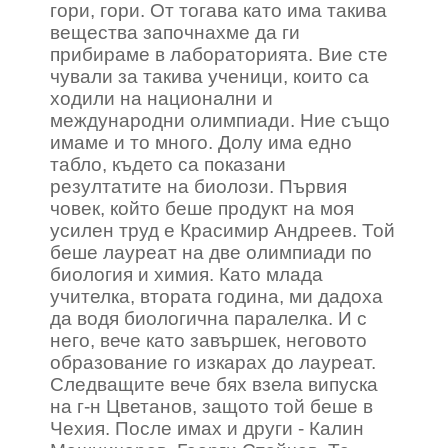
гори, гори. От тогава като има такива
вещества започнахме да ги
прибираме в лабораторията. Вие сте
чували за такива ученици, които са
ходили на национални и
международни олимпиади. Ние също
имаме и то много. Долу има едно
табло, където са показани
резултатите на биолози. Първия
човек, който беше продукт на моя
усилен труд е Красимир Андреев. Той
беше лауреат на две олимпиади по
биология и химия. Като млада
учителка, втората година, ми дадоха
да водя биологична паралелка. И с
него, вече като завършек, неговото
образование го изкарах до лауреат.
Следващите вече бях взела випуска
на г-н Цветанов, защото той беше в
Чехия. После имах и други - Калин