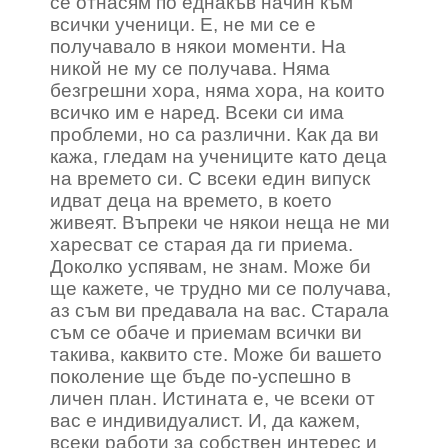
се отнасям по еднакъв начин към
всички ученици. Е, не ми се е
получавало в някои моменти. На
никой не му се получава. Няма
безгрешни хора, няма хора, на които
всичко им е наред. Всеки си има
проблеми, но са различни. Как да ви
кажа, гледам на учениците като деца
на времето си. С всеки един випуск
идват деца на времето, в което
живеят. Въпреки че някои неща не ми
харесват се старая да ги приема.
Доколко успявам, не знам. Може би
ще кажете, че трудно ми се получава,
аз съм ви предавала на вас. Старала
съм се обаче и приемам всички ви
такива, каквито сте. Може би вашето
поколение ще бъде по-успешно в
личен план. Истината е, че всеки от
вас е индивидуалист. И, да кажем,
всеки работи за собствен интерес и