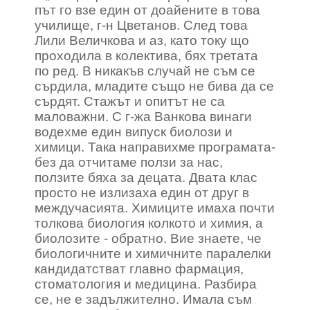
път го взе един от доайените в това
училище, г-н Цветанов. След това
Лили Величкова и аз, като току що
проходила в колектива, бях третата
по ред. В никакъв случай не съм се
сърдила, младите също не бива да се
сърдят. Стажът и опитът не са
маловажни. С г-жа Ванкова винаги
водехме един випуск биолози и
химици. Така направихме програмата-
без да отчитаме ползи за нас,
ползите бяха за децата. Двата клас
просто не излизаха един от друг в
междучасията. Химиците имаха почти
толкова биология колкото и химия, а
биолозите - обратно. Вие знаете, че
биологичните и химичните паралелки
кандидатстват главно фармация,
стоматология и медицина. Разбира
се, не е задължително. Имала съм