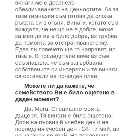
винаги ме е дразнело -
обезличаването на ценностите. Аз за
тази гимназия съм готова да сложа
ръката си в огъня. Винаги, когато съм
виждала, че нещо не е добре, може
за мен да не е било добре, аз трябва
да помогна за отстраняването му.
Едва ли повечето ще го направят, но
така е. В последствие вече аз съм
осъзнавала, че съм загърбвала
собствените си интереси и те винаги
са оставали на по-заден план.
Можете ли да кажете, че
семейството Ви е било ощетено в
даден момент?
Да. Мога. Специално моята
дъщеря. Тя винаги е била ощетена.
Дори на първия й учебен ден и на
последния учебен ден - 24- ти май, аз
не изкарах до край. На последния