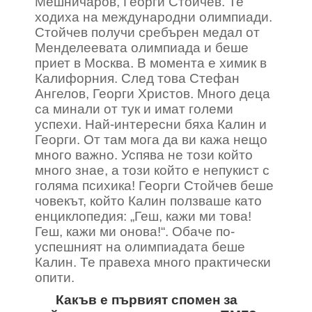
Мешничаров, Георги Стойчев. Те
ходиха на международни олимпиади.
Стойчев получи сребърен медал от
Менделеевата олимпиада и беше
приет в Москва. В момента е химик в
Калифорния. След това Стефан
Ангелов, Георги Христов. Много деца
са минали от тук и имат големи
успехи. Най-интересни бяха Калин и
Георги. От там мога да ви кажа нещо
много важно. Успява не този който
много знае, а този който е непукист с
голяма психика! Георги Стойчев беше
човекът, който Калин ползваше като
енциклопедия: „Геш, кажи ми това!
Геш, кажи ми онова!“. Обаче по-
успешният на олимпиадата беше
Калин. Те правеха много практически
опити.
Какъв е първият спомен за