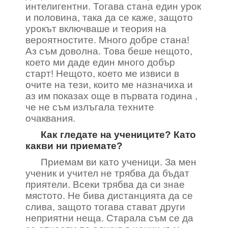
интелигентни. Тогава стана един урок
и половина, така да се каже, защото
урокът включваше и теория на
вероятностите. Много добре стана!
Аз съм доволна. Това беше нещото,
което ми даде един много добър
старт! Нещото, което ме извиси в
очите на тези, които ме назначиха и
аз им показах още в първата година ,
че не съм излъгала техните
очаквания.
Как гледате на учениците? Като
какви ни приемате?
Приемам ви като ученици. За мен
ученик и учител не трябва да бъдат
приятели. Всеки трябва да си знае
мястото. Не бива дистанцията да се
слива, защото тогава стават други
неприятни неща. Старала съм се да