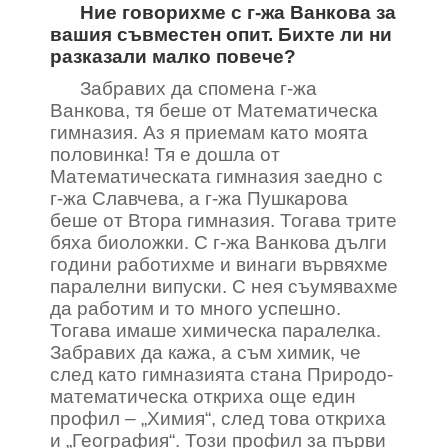
Ние говорихме с г-жа Ванкова за
вашия съвместен опит. Бихте ли ни
разказали малко повече?
Забравих да спомена г-жа
Ванкова, тя беше от Математическа
гимназия. Аз я приемам като моята
половинка! Тя е дошла от
Математическата гимназия заедно с
г-жа Славчева, а г-жа Пушкарова
беше от Втора гимназия. Тогава трите
бяха биоложки. С г-жа Ванкова дълги
години работихме и винаги вървяхме
паралелни випуски. С нея съумявахме
да работим и то много успешно.
Тогава имаше химическа паралелка.
Забравих да кажа, а съм химик, че
след като гимназията стана Природо-
математическа откриха още един
профил – „Химия“, след това откриха
и „География“. Този профил за първи