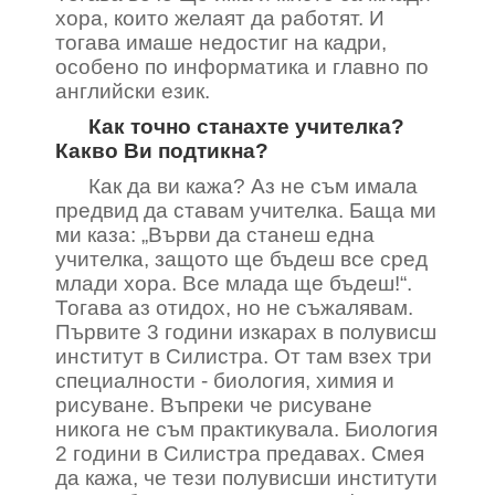
хора, които желаят да работят. И
тогава имаше недостиг на кадри,
особено по информатика и главно по
английски език.
Как точно станахте учителка?
Какво Ви подтикна?
Как да ви кажа? Аз не съм имала
предвид да ставам учителка. Баща ми
ми каза: „Върви да станеш една
учителка, защото ще бъдеш все сред
млади хора. Все млада ще бъдеш!“.
Тогава аз отидох, но не съжалявам.
Първите 3 години изкарах в полувисш
институт в Силистра. От там взех три
специалности - биология, химия и
рисуване. Въпреки че рисуване
никога не съм практикувала. Биология
2 години в Силистра предавах. Смея
да кажа, че тези полувисши институти