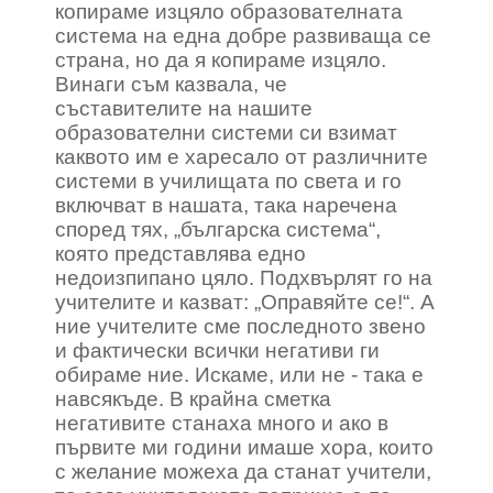
копираме изцяло образователната
система на една добре развиваща се
страна, но да я копираме изцяло.
Винаги съм казвала, че
съставителите на нашите
образователни системи си взимат
каквото им е харесало от различните
системи в училищата по света и го
включват в нашата, така наречена
според тях, „българска система“,
която представлява едно
недоизпипано цяло. Подхвърлят го на
учителите и казват: „Оправяйте се!“. А
ние учителите сме последното звено
и фактически всички негативи ги
обираме ние. Искаме, или не - така е
навсякъде. В крайна сметка
негативите станаха много и ако в
първите ми години имаше хора, които
с желание можеха да станат учители,