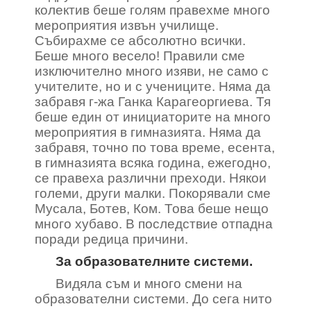
колектив беше голям правехме много
мероприятия извън училище.
Събирахме се абсолютно всички.
Беше много весело! Правили сме
изключително много изяви, не само с
учителите, но и с учениците. Няма да
забравя г-жа Ганка Карагеоргиева. Тя
беше един от инициаторите на много
мероприятия в гимназията. Няма да
забравя, точно по това време, есента,
в гимназията всяка година, ежегодно,
се правеха различни преходи. Някои
големи, други малки. Покорявали сме
Мусала, Ботев, Ком. Това беше нещо
много хубаво. В последствие отпадна
поради редица причини.
За образователните системи.
Видяла съм и много смени на
образователни системи. До сега нито