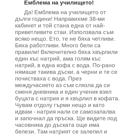
Емблема на училището!
Да! Емблема на училището от
дълги години! Направихме 38-ми
кабинет и той стана една от най-
приветливите стаи. Използвала съм
всяко нещо. Ето, те не бяха четливи.
Бяха работливи. Много бели са
правили! Включително бяха хвърлили
един къс натрий, ама голям къс
натрий, в една кофа с вода. По-рано
нямаше такива дъски, а черни и те се
почистваха с вода. През
междучасието аз съм слязла да си
сменя дневника и един ученик взел
буцата с натрия и я хвърлил в кофата.
Чувам отдолу гърми нещо и като
идвам - натрия нали се самозапалва
и започнал да пръска. Ще видите под
часовника до дъската още има
белези. Там натрият се залепил и