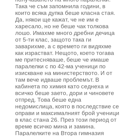
Така че съм запомнила години, в
които всяка дупка беше класна стая.
Да, някои ще кажат, че не им е
харесало, но не беше чак толкова
лошо. Имахме много дребни дечица
от 5-ти клас, защото така ги
заварихме, а с времето ги видяхме
как израстват. Нещото, което тогава
ме притесняваше, беше че имаше
паралелки с по 42-ма ученици по
изискване на министерството. И от
там вече идваше проблемът. В
кабинета по химия като седнеха и
всичко беше заето, дори и чиновете
отпред. Това беше една
недомислица, която в последствие се
оправи и максималният брой ученици
в клас стана 26. През този период от
време всичко мина и замина.
Паралелките на Втора гимназия