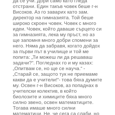
да се учи. Дори само като гледа
отстрани. Един такъв човек беше г-н
Високов. Аз го заварих като зам.
директор на гимназията. Той беше
широко скроен човек. Човек с много
идеи. Човек, който даваше сърцето си
за гимназията, лека му пръст, но аз
ще запомня много добри спомени за
него. Няма да забравя, когато дойдох
за първи път в училище и той ме
попита: „Ти можеш ли да решаваш
задачи?“. Погледнах го и му казах:
„Опитвам се, но ще се науча.“ -
„Старай се, защото тук не приемаме
какви да е учители!“- това бяха думите
му. Освен г-н Високов, аз попаднах в
учителски колектив, в който
биолозите и химиците бяха много
силно звено, освен математиците.
Тогава имаше много силни
математици. Не, че сега са слаби, но