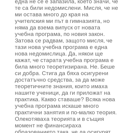
една не се е запазила, което значи, че
те са били недомислени. Мисля, че не
ми остава много до края на
учителския ми път в гимназията, но
няма да взема випуск от новата
учебна програма, по новия закон.
Затова се радвам, защото мисля, че
тази нова учебна програма е една
нова недомислица. Да, някои ще
кажат, че старата учебна програма е
била много теоретизирана. Не. Беше
си добра. Стига да бяха осигурени
достатъчно средства, за да може
теоретичните знания, които имаха
нашите ученици, да ги приложат на
практика. Какво ставаше? Всяка нова
учебна програма искаше много
практични занятия и по-малко теория.
Олекотяваха теорията и в същия
момент не финансираха
образованието така, че да осигурят