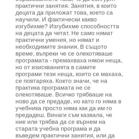
практични занятия. Занятия, в които
децата да приложат това, което са
научили. И фактически какво
изгубихме? Изгубихме способността
на децата да четат. Не само нямат
практични умения, но нямат и
необходимите знания. В същото
време, въпреки че се олекотяваше
програмата - премахваха някои неща,
но от изискванията в самите
програми тези неща, които се махаха,
се повтаряха. Което значи, че на
практика програмата не се
олекотяваше. Всичко трябваше на
ново да се предаде, но като го няма в
учебника просто няма как да им го
предадеш. Винаги съм казвала, че
ние или трябва да се върнем на
старата учебна програма и да
въведем практични занятия, или да