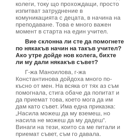
колеги, току що прохождащи, просто
изпитват затруднение в
комуникацията с децата, в начина на
преподаване. Това е много важен
момент в старта на един учител.
Вие склонна ли сте да помогнете
по някакъв начин на такъв учител?
Ако утре дойде нов колега, бихте
ли му дали някакъв съвет?
Г-жа Маноилова, г-жа
Константинова дойдоха много по-
късно от мен. На всяка от тях аз съм
помогнала, стига обаче да попитат и
да приемат това, което мога да им
дам като съвет. Има една приказка:
„Насила можеш да му вземеш, но
насила не можеш да му дадеш“.
Винаги на тези, които са ме питали и
приемат съвет, съм го давала.