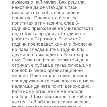
възможно най-малко. Бях решила
наистина да се утвърдя в тази
гимназия със собствени сили и
средства. Причината беше, че
пристигах в гимназията след 5-
годишно прекъсване на учителството
си, тъй като предните 7 години аз
работех в Стражица. Първите 2
години преподавах химия и биология,
но през следващите 5 години бях
дружинен ръководител. Благодарна
съм! Тази професия, колкото и да я
отричат, е хубава в такъв смисъл, че
придобих много организационни
умения. Пристигнах в един период
след дружинното ръководство и ми се
налагаше да чета почти денонощно.
Като нов учител не са ме жалили
въобще. Щом пристигнеше някой нов
учител, той обираше всички часове,