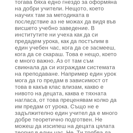
тогава бяха едно гнездо за оформяна
на добри учители. Нещото, което
научих там за методиката в
последствие аз не можах да видя във
висшето учебно заведение. В
институтите ни учеха как да си
предадем урока, как да постъпим в
един учебен час, кога да се засмееш,
кога да се скараш. Това е нещо, което
е много важно. Аз от там съм
свикнала да си изграждам системата
на преподаване. Например един урок
мога да го предам в зависимост от
това в какъв клас влизам, какво е
нивото на децата, каква е тяхната
нагласа, от това преценявам колко да
им предам от урока. Също не е
задължително един учител да е много
добре теоретично подготвен. Не
можеш да изсипеш на децата цялата
теория в един час. Не. Ти трябва да