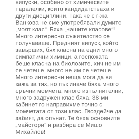
випуски, особено от химическите
паралелки, които кандидатстваха и
други дисциплини. Така че с г-жа
Ванкова не сме употребявали думите
„моят клас“. Бяха „нашите класове“!
Много интересно съжителство се
получаваше. Предният випуск, който
завърших, бях класна на едни много
симпатични химици, а госпожата
беше класна на биолозите, хич не им
се четеше, много не им се четеше.
Много интересни неща мога да ви
кажа за тях, но пък иначе бяха много
сръчни момчета, много изпълнителни,
много задружен клас бяха. 38-ми
кабинет го направихме точно с
момчетата от този клас. Гвоздейче да
забият, да опънат. Те бяха основните
„майстори“ и разбира се Мишо
Михайлов!