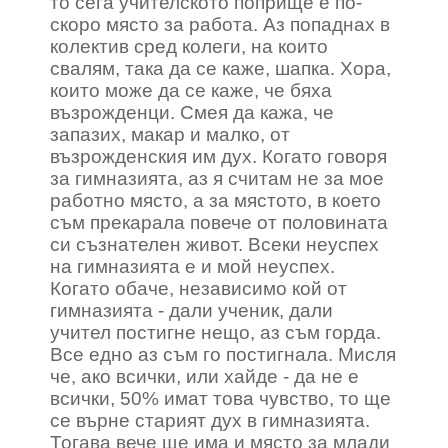
то сега учителското поприще е по-
скоро място за работа. Аз попаднах в
колектив сред колеги, на които
свалям, така да се каже, шапка. Хора,
които може да се каже, че бяха
възрожденци. Смея да кажа, че
запазих, макар и малко, от
възрожденския им дух. Когато говоря
за гимназията, аз я считам не за мое
работно място, а за мястото, в което
съм прекарала повече от половината
си съзнателен живот. Всеки неуспех
на гимназията е и мой неуспех.
Когато обаче, независимо кой от
гимназията - дали ученик, дали
учител постигне нещо, аз съм горда.
Все едно аз съм го постигнала. Мисля
че, ако всички, или хайде - да не е
всички, 50% имат това чувство, то ще
се върне старият дух в гимназията.
Тогава вече ще има и място за млади