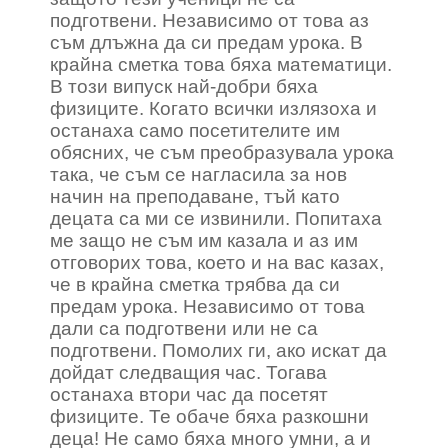
подготвени. Независимо от това аз
съм длъжна да си предам урока. В
крайна сметка това бяха математици.
В този випуск най-добри бяха
физиците. Когато всички излязоха и
останаха само посетителите им
обясних, че съм преобразувала урока
така, че съм се нагласила за нов
начин на преподаване, тъй като
децата са ми се извинили. Попитаха
ме защо не съм им казала и аз им
отговорих това, което и на вас казах,
че в крайна сметка трябва да си
предам урока. Независимо от това
дали са подготвени или не са
подготвени. Помолих ги, ако искат да
дойдат следващия час. Тогава
останаха втори час да посетят
физиците. Те обаче бяха разкошни
деца! Не само бяха много умни, а и