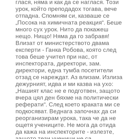
глася, няма и как да се наглася. Този
урок, който преподадох тогава, вече
отпадна. Спомням си, казваше се
„Посока на химичната реакция“. Беше
много сух урок. Нито да покажеш
нещо. Нищо! Няма да го забравя!
Влизат от министерството двама
експерти - Ганка Робова, която след
това беше учител при нас, от
инспектората, директори, зам.
директори, една тумба посетители
отзад се нареждат. Аз влизам. Излиза
дежурният, идва и ми казва на ухо:
„Нашият клас не е подготвен, защото
вчера цял ден бяхме на политически
реферати“. След което краката ми се
подкосяват. Веднага започнах да си
реорганизирам урока, така че да не
ощетя учениците. Не мога да отида
да кажа на инспекторите - излезте,
защото тези ученици не са