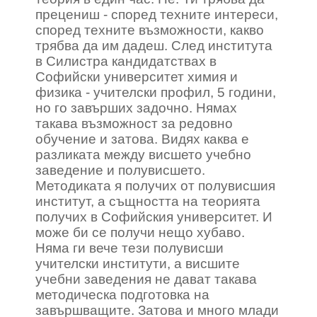
прецениш - според техните интереси,
според техните възможности, какво
трябва да им дадеш. След института
в Силистра кандидатствах в
Софийски университет химия и
физика - учителски профил, 5 години,
но го завърших задочно. Нямах
такава възможност за редовно
обучение и затова. Видях каква е
разликата между висшето учебно
заведение и полувисшето.
Методиката я получих от полувисшия
институт, а същността на теорията
получих в Софийския университет. И
може би се получи нещо хубаво.
Няма ги вече тези полувисши
учителски институти, а висшите
учебни заведения не дават такава
методическа подготовка на
завършващите. Затова и много млади