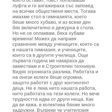
които остават, тоест попълваше
луфта и го ангажираха със заповед
на всички обществени места. Тогава
имахме стол в гимназията, което
беше много хубаво, и аз всеки ден
бях включително и дежурна в стола.
Но не се оплаквам, бяха хубави
времена! Можех да направя
сравнение между учениците, които са
в нашата гимназия, и учениците,
които са в другите училища. Още
първата година ме накараха да
замествам и в Строителен техникум.
Видях огромната разлика. Работата и
на онези колеги беше огромна,
защото работят с друг контингент
деца. Не е лека нито нашата работа,
нито работата на тези колеги. Но вече
трудността идва от други неща. Как
да ви кажа, в колектива бяхме много
задружни. Въпреки че учителския