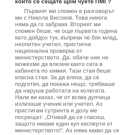
който се сещате щом чуете ПМГ?
Първият ми спомен е разговорът
ми с Никола Високов. Това никога
няма да го забравя. Вторият ми
спомен беше, че още първата година
като дойдох тук, въпреки че бях млад,
неопитен учител, пристигна
национална проверка от
министерството. Да, обаче ние не
можехме да влезем както сега в
кабинета по химия. Тази стая беше
класна стая. За да вляза, да се
подготвя, да покажа нещо, трябваше
да наруша работата на колегата.
Нали ви казах, че от всяка дупчица
излизаше ученик или учител. Аз
пристигам сутринта и долу ме
посрещат: „Отивай да се гласиш,
защото имаме един куп експерти от
министерството!“. Аз няма какво да се