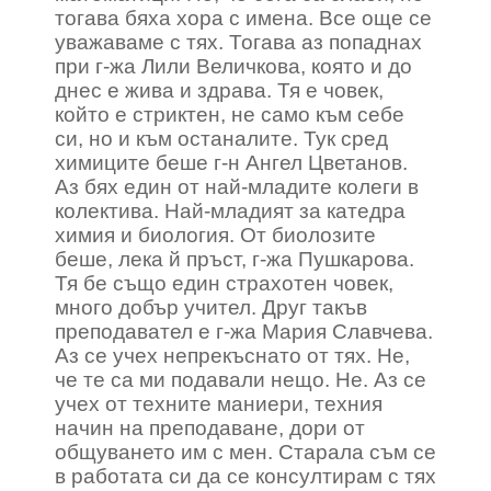
тогава бяха хора с имена. Все още се
уважаваме с тях. Тогава аз попаднах
при г-жа Лили Величкова, която и до
днес е жива и здрава. Тя е човек,
който е стриктен, не само към себе
си, но и към останалите. Тук сред
химиците беше г-н Ангел Цветанов.
Аз бях един от най-младите колеги в
колектива. Най-младият за катедра
химия и биология. От биолозите
беше, лека й пръст, г-жа Пушкарова.
Тя бе също един страхотен човек,
много добър учител. Друг такъв
преподавател е г-жа Мария Славчева.
Аз се учех непрекъснато от тях. Не,
че те са ми подавали нещо. Не. Аз се
учех от техните маниери, техния
начин на преподаване, дори от
общуването им с мен. Старала съм се
в работата си да се консултирам с тях