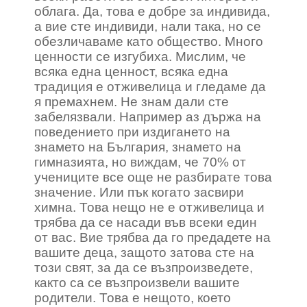
облага. Да, това е добре за индивида,
а вие сте индивиди, нали така, но се
обезличаваме като общество. Много
ценности се изгубиха. Мислим, че
всяка една ценност, всяка една
традиция е отживелица и гледаме да
я премахнем. Не знам дали сте
забелязвали. Например аз държа на
поведението при издигането на
знамето на България, знамето на
гимназията, но виждам, че 70% от
учениците все още не разбирате това
значение. Или пък когато засвири
химна. Това нещо не е отживелица и
трябва да се насади във всеки един
от вас. Вие трябва да го предадете на
вашите деца, защото затова сте на
този свят, за да се възпроизведете,
както са се възпроизвели вашите
родители. Това е нещото, което