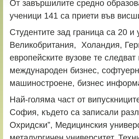
От завършилите средно образов
ученици 141 са приети във вис
Студентите зад граница са 20 и 
Великобритания, Холандия, Гер
европейските вузове те следват
международен бизнес, софтуерн
машиностроене, бизнес информа
Най-голяма част от випускницит
София, където са записали разл
Охридски”, Медицинския универ
металургичен университет, Техн