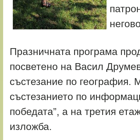
патрон
негово
Празничната програма прод
посветено на Васил Друме
състезание по география. 
състезанието по информаци
победата”, а на третия ета
изложба.