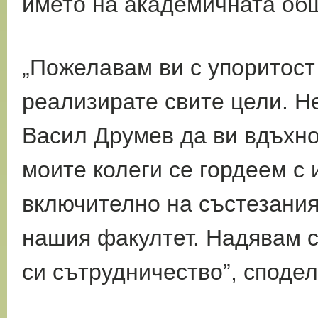
името на академичната общ
„Пожелавам ви с упоритост
реализирате свите цели. Н
Васил Друмев да ви вдъхно
моите колеги се гордеем с 
включително на състезаният
нашия факултет. Надявам 
си сътрудничество”, сподел