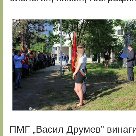
ПМГ „Васил Друмев” винаги