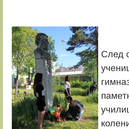
След 
учениц
гимна
памет
учили
колен