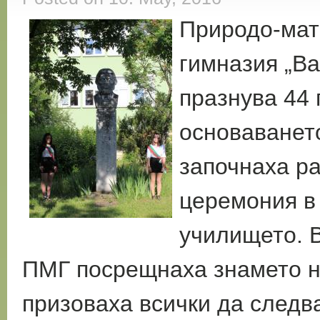
Природо-мат
гимназия „В
празнува 44 
основаванет
започнаха ра
церемония в
училището. 
ПМГ посрещнаха знамето н
призоваха всички да следв