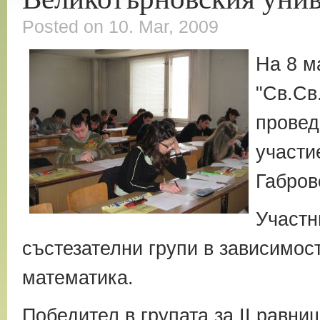
Posted on 10. Mar, 2009
На 8 м
"Св.Св
провед
участи
Габров
Участн
състезателни групи в зависимост
математика.
Победител в групата за ІІ равни