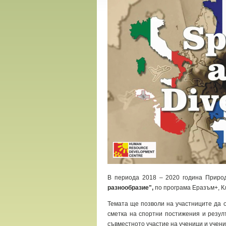
В периода 2018 – 2020 година Природ
разнообразие",
по програма Еразъм+, К
Темата ще позволи на участниците да о
сметка на спортни постижения и резулт
съвместното участие на ученици и учен