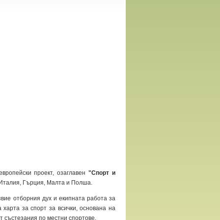
вропейски проект, озаглавен
"Спорт и
 Италия, Гърция, Малта и Полша.
звие отборния дух и екипната работа за
 харта за спорт за всички, основана на
т състезания по местни спортове.