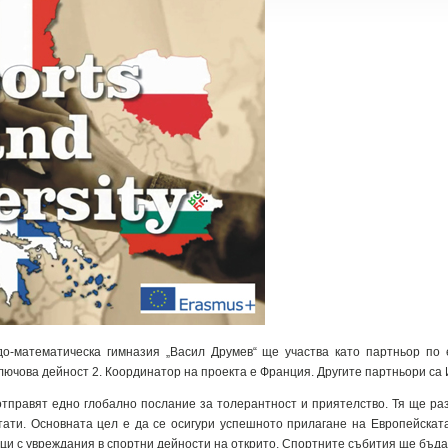
о-математическа гимназия „Васил Друмев“ ще участва като партньор по е
лючова дейност 2. Координатор на проекта е Франция. Другите партньори са
тправят едно глобално послание за толерантност и приятелство. Тя ще ра
ати. Основната цел е да се осигури успешното прилагане на Европейската
ици с увреждания в спортни дейности на открито. Спортните събития ще бъда