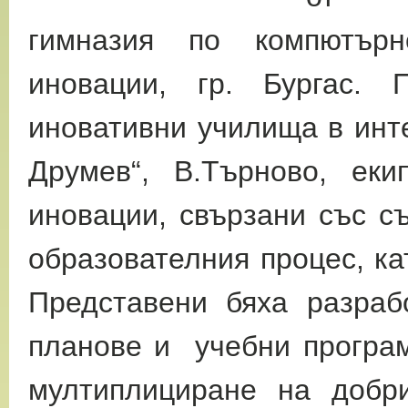
гимназия по компютър
иновации, гр. Бургас.
иновативни училища в инт
Друмев“, В.Търново, еки
иновации, свързани със с
образователния процес, ка
Представени бяха разраб
планове и учебни програм
мултиплициране на добр