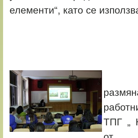
елементи“, като се използв
Прое
размя
работн
ТПГ „ 
от П