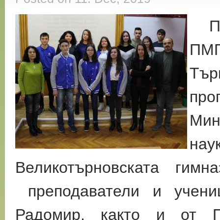
Пре
ПМГ
Тър
про
Мин
н
Великотърновската гимн
преподаватели и учениц
Радомир, както и от П