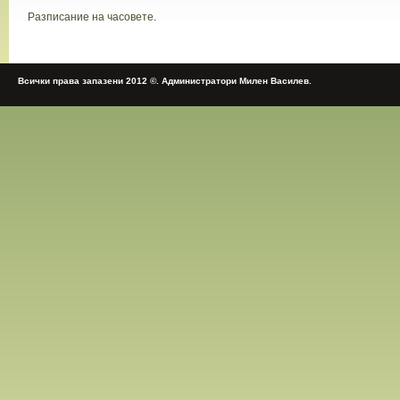
Разписание на часовете
.
Всички права запазени 2012 ©. Администратори Милен Василев.