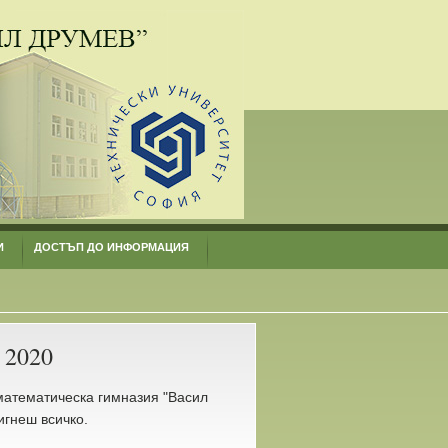
И
ДОСТЪП ДО ИНФОРМАЦИЯ
 2020
математическа гимназия "Васил
игнеш всичко.