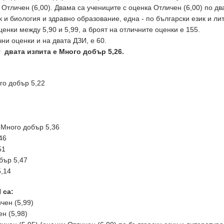
 Отличен (6,00). Двама са учениците с оценка Отличен (6,00) по д
к и биология и здравно образование, една - по български език и л
енки между 5,90 и 5,99, а броят на отличните оценки е 155.
ни оценки и на двата ДЗИ, е 60.
 двата изпита е Много добър 5,26.
го добър 5,22
 Много добър 5,36
46
51
бър 5,47
,14
 са:
чен (5,99)
н (5,98)