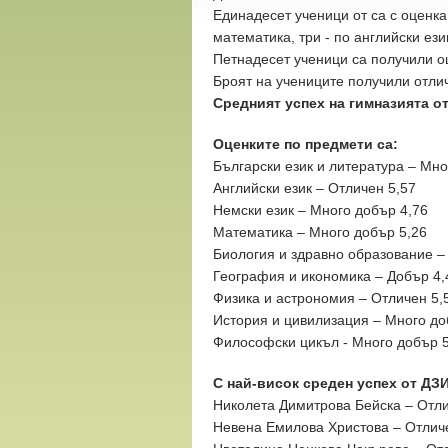
Единадесет ученици от са с оценка
математика, три - по английски ези
Петнадесет ученици са получили оц
Броят на учениците получили отлич
Средният успех на гимназията от
Оценките по предмети са:
Български език и литература – Мно
Английски език – Отличен 5,57
Немски език – Много добър 4,76
Математика – Много добър 5,26
Биология и здравно образование –
География и икономика – Добър 4,
Физика и астрономия – Отличен 5,
История и цивилизация
–
Много до
Философски цикъл - Много добър 5
С най-висок среден успех от ДЗИ
Николета Димитрова Бейска
– Отли
Невена Емилова Христова
– Отличе