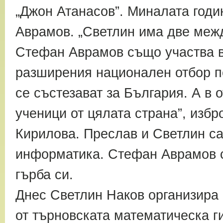
„Джон Атанасов”. Миналата год
Аврамов. „Светлин има две меж
Стефан Аврамов също участва в 
разширения национален отбор по
се състезават за България. А в 
ученици от цялата страна”, избр
Кирилова. Преслав и Светлин с
информатика. Стефан Аврамов с
гърба си.
Днес Светлин Наков организира
от търновската математическа г