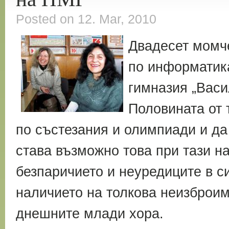
Posted on 12. Mar, 2010
Двадесет момч
по информатик
гимназия „Васи
Половината от 
по състезания и олимпиади и да
става възможно това при тази н
безпаричието и неуредиците в с
наличието на толкова неизброим
днешните млади хора.