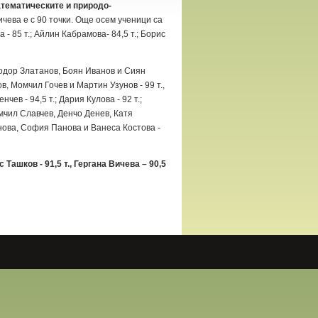
тематическите и природо-
ичева е с 90 точки. Още осем ученици са
 - 85 т.; Айлин Кабрамова- 84,5 т.; Борис
еодор Златанов, Боян Иванов и Сиян
в, Момчил Гочев и Мартин Узунов - 99 т.,
ев - 94,5 т.; Дария Кулова - 92 т.;
омчил Славчев, Денчо Денев, Катя
фанова, София Панова и Ванеса Костова -
 Ташков - 91,5 т., Гергана Вичева – 90,5