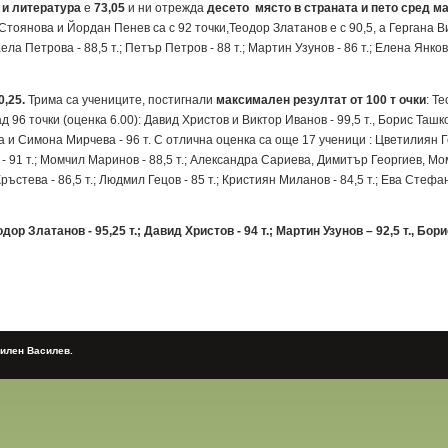
 и литература
е
7
3
,0
5
и ни отрежда
десето място в страната и пето сред
ма
Стоянова и Йордан Пенев са с 92 точки,Теодор Златанов е с 90,5, а Гергана В
а Петрова - 88,5 т.; Петър Петров - 88 т.; Мартин Узунов - 86 т.; Елена Янкова
0
,
25.
Трима са учениците, постигнали
максимален резултат от 100 т очки
: Т
 96 точки (оценка 6.00): Давид Христов и Виктор Иванов - 99,5 т., Борис Ташко
и Симона Мирчева - 96 т. С отлична оценка са още 17 ученици : Цветилиян Генч
а - 91 т.; Момчил Маринов - 88,5 т.; Александра Сариева, Димитър Георгиев, М
ръстева - 86,5 т.; Людмил Гецов - 85 т.; Кристиян Миланов - 84,5 т.; Ева Сте
ор Златанов - 95,25 т.; Давид Христов - 94 т.; Мартин Узунов – 92,5 т., Борис
Милен Василев.