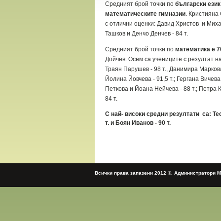
Средният брой точки по
български език
математическите гимназии
. Кристияна 
с отлични оценки: Давид Христов и Михаел
Ташков и Денчо Денчев - 84 т.
Средният брой точки по
математика е 7
Дойчев. Осем са учениците с резултат над
Траян Парушев - 98 т., Данимира Маркова 
Йолина Йовчева - 91,5 т.; Гергана Вичев
Петкова и Йоана Нейчева - 88 т.; Петра К
84 т.
С най- високи средни резултати са: Теод
т. и Боян Иванов - 90 т.
Всички права запазени 2012 ©. Администратори 