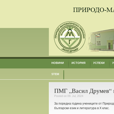
НОВИНИ
ИСТОРИЯ
УСПЕХИ
STEM
ПМГ „Васил Друмев“ 
Posted on 09. Jul, 2024
За поредна година учениците от Природ
български език и литература в X клас.