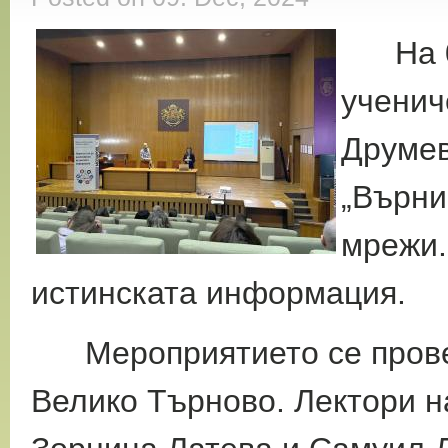
На 
ученич
Друмев
„Върни
мрежи.
истинската информация.
Мероприятието се провед
Велико Търново. Лектори н