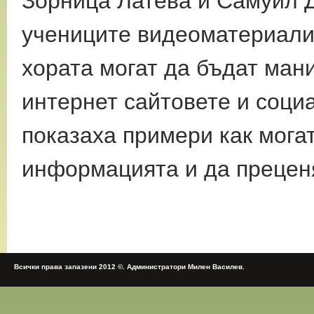
Зорница Латева и Самуил Д
учениците видеоматериали,
хората могат да бъдат ман
интернет сайтовете и соци
показаха примери как мога
информацията и да преценя
Всички права запазени 2012 ©. Администратори Милен Василев.