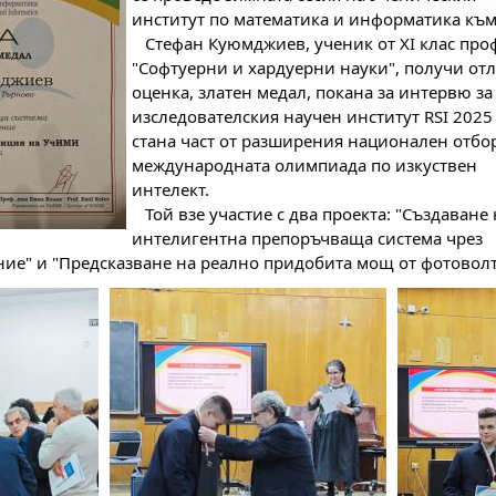
институт по математика и информатика към
Стефан Куюмджиев, ученик от XI клас про
"Софтуерни и хардуерни науки", получи от
оценка, златен медал, покана за интервю за
изследователския научен институт RSI 2025
стана част от разширения национален отбор
международната олимпиада по изкуствен
интелект.
Той взе участие с два проекта: "Създаване 
интелигентна препоръчваща система чрез
ие" и "Предсказване на реално придобита мощ от фотоволт