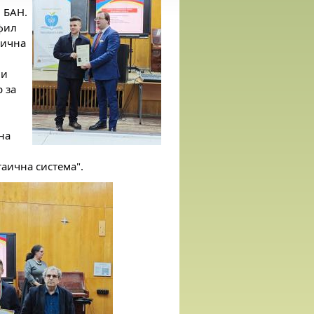
 БАН.
фил
лична
 и
 за
на
аична система".