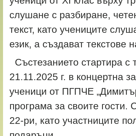
ученици от ХІ клас върху т
слушане с разбиране, чете
текст, като учениците слуш
език, а създават текстове 
Състезанието стартира с 
21.11.2025 г. в концертна з
ученици от ПГПЧЕ „Димитър
програма за своите гости. 
22-ри, като участниците по
подаръци.