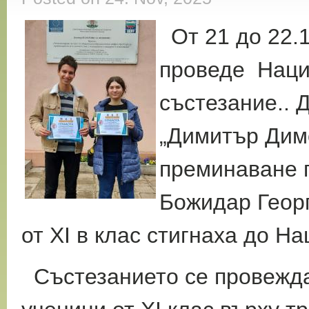
От 21 до 22.1
проведе Наци
състезание.. 
„Димитър Дим
преминаване п
Божидар Геор
от ХІ в клас стигнаха до Н
Състезанието се провежда 