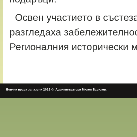
Освен участието в състез
разгледаха забележителнос
Регионалния исторически м
Всички права запазени 2012 ©. Администратори Милен Василев.