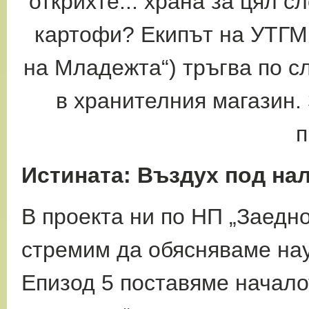
открихте... храна за
цял сл
картофи? Екипът на УТГМ
на Младежта“) тръгва по с
в хранителния магазин.
п
Истината: Въздух под на
В проекта ни по НП „Заедно
стремим да
обясняваме нау
Епизод 5 поставяме начал