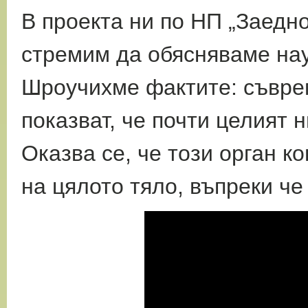
В проекта ни по НП „Заедно
стремим да обясняваме нау
Шроучихме фактите: съврем
показват, че почти целият 
Оказва се, че този орган к
на цялото тяло, въпреки че