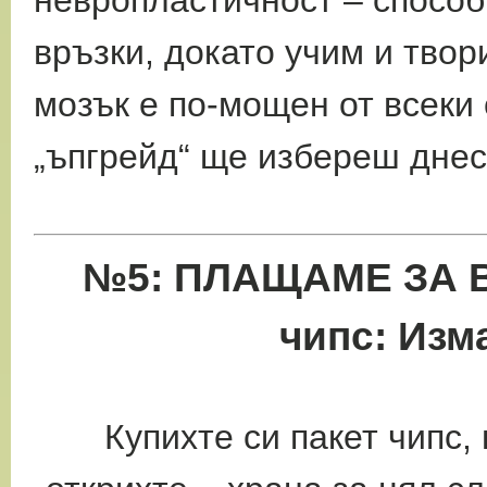
невропластичност – способ
връзки, докато учим и тво
мозък е по-мощен от всеки 
„ъпгрейд“ ще избереш дне
№5: ПЛАЩАМЕ ЗА В
чипс: Изм
Купихте си пакет чипс,