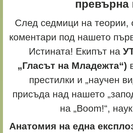
превърна 
След седмици на теории, 
коментари под нашето първ
Истината! Екипът на
У
„Гласът на Младежта“)
в
престилки и „научен в
присъда над нашето „запо
на „Boom!“, нау
Анатомия на една експло