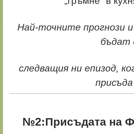
„гръмне“ в
кухн
Най-точните прогнози и
бъдат 
следващия ни епизод, к
присъда
№2:
Присъдата на Ф