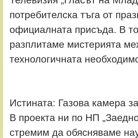
Телевизия „Гласът на
Млад
потребителска тъга от пра
официалната присъда. В т
разплитаме
мистерията ме
технологичната необходимо
Истината: Газова камера з
В проекта ни по НП „Заедно
стремим да обясняваме нау