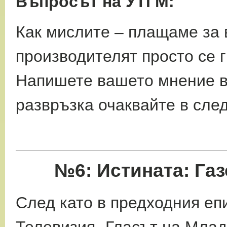
Въпросът на УТГМ:
Как мислите – плащаме за 
производителят
просто се 
Напишете вашето мнение 
развръзка очаквайте в сле
№6:
Истината: Га
След като в предходния еп