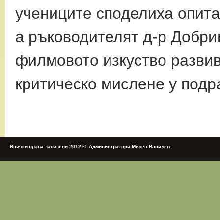
учениците споделиха опита
а
ръководителят д-р Добри
филмовото изкуство
разви
критическо мислене у подр
Всички права запазени 2012 ©. Администратори Милен Василев.