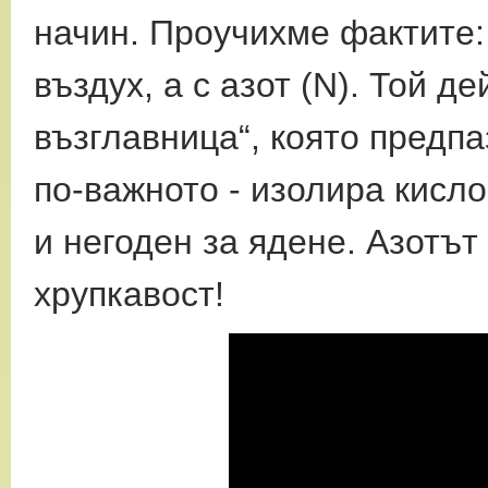
начин. Проучихме фактите:
въздух, а с азот (N). Той д
възглавница“, която предпа
по-важното - изолира кисло
и негоден за ядене. Азотът
хрупкавост!