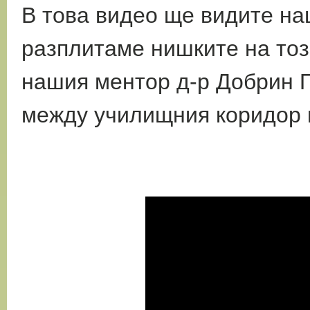
В това видео ще видите на
разплитаме нишките
на то
нашия ментор д-р Добрин 
между училищния коридор 