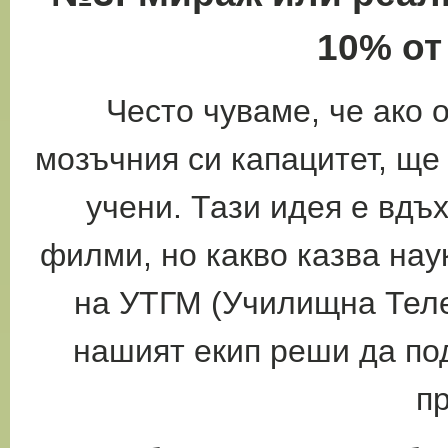
10% от
Често чуваме, че ако
мозъчния си капацитет,
ще 
учени. Тази идея е вд
филми, но какво казва нау
на УТГМ (Училищна Теле
нашият екип
реши да по
п