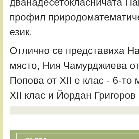
дванадесетокласничата Па
профил природоматематичес
език.
Отлично се представиха Нат
място, Ния Чамурджиева от 
Попова от ХІІ е клас - 6-то
ХІІ клас и Йордан Григоров 