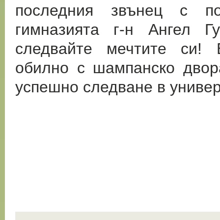
последния звънец с п
гимназията г-н Ангел 
следвайте мечтите си! 
обилно с шампанско двор
успешно следване в универ