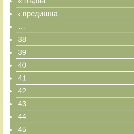
« първа
‹ предишна
…
38
39
40
41
42
43
44
45