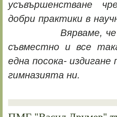
усъвършенстване чр
добри практики в нау
Вярваме, че ще 
съвместно и все так
една посока- издиган
гимназията ни.
ПМГ "Васил Друмев" тъ