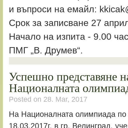
и въпроси на емайл: kkica
Срок за записване 27 апри
Начало на изпита - 9.00 ча
ПМГ „В. Друмев“.
Успешно представяне н
Националната олимпиад
Posted on 28. Mar, 2017
На Националната олимпиада по р
18.03.2017г. в гр. Велинград, уч