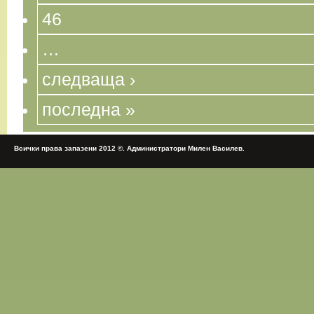
46
…
следваща ›
последна »
Всички права запазени 2012 ©. Администратори Милен Василев.