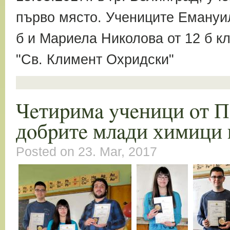
първо място. Учениците Емануил
б и Мариела Николова от 12 б к
"Св. Климент Охридски"
Чeтиpимa yчeници oт ПМ
дoбpитe млaди химици 
Posted on 23. Mar, 2017