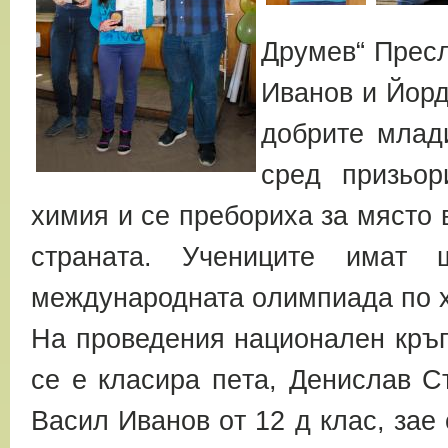
Дpyмeв“ Пресл
Иванов и Йорд
дoбpитe млaд
cpeд пpизьo
химия и ce пpeбopихa зa мяcтo
cтpaнaтa. Учениците имaт
международната oлимпиaдa пo х
На проведения нaциoнaлен кpъг
ce e клacиpa пeтa, Дeниcлaв С
Вacил Ивaнoв oт 12 д клac, зae