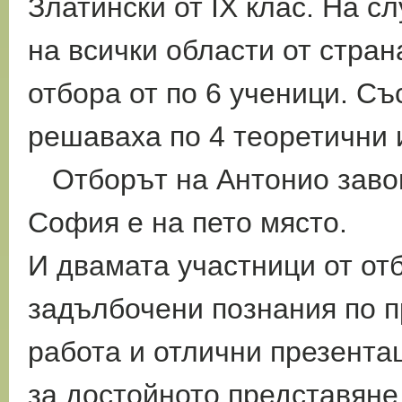
Златински от IX клас. На 
на всички области от стран
отбора от по 6 ученици. Съ
решаваха по 4 теоретични и
Отборът на Антонио завою
София е на пето място.
И двамата участници от от
задълбочени познания по п
работа и отлични презента
за достойното представяне 