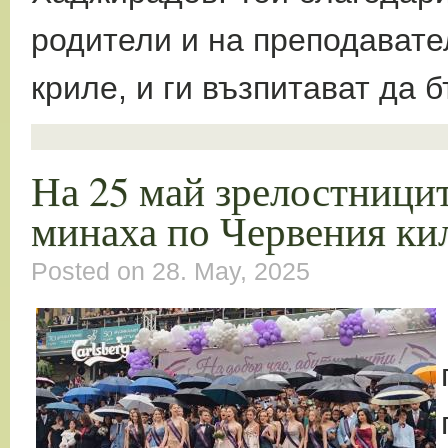
родители и на преподавате
криле, и ги възпитават да 
На 25 май зрелостници
минаха по Червения ки
Posted on 28. May, 2025