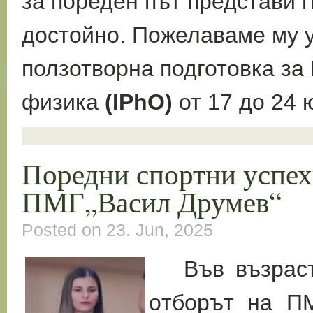
за пореден път представи г
достойно. Пожелаваме му 
ползотворна подготовка з
физика
(
I
PhO)
от 17 до 24 
Поредни спортни успех
ПМГ„Васил Друмев“
Posted on 23. Jun, 2025
Във възрасто
о
тборът на П