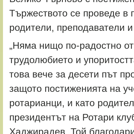
Тържеството се проведе в 
родители, преподаватели и
„Няма нищо по-радостно от
трудолюбието и упоритостт
това вече за десети път п
защото постиженията на уч
ротарианци, и като родител
президентът на Ротари кл
Хаджирадев. Той благодари