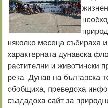
жизнен
необхо
природ
няколко месеца събираха 
характерната дунавска фл
растителни и животински п
река Дунав на българска т
обобщиха, преведоха инфор
създадоха сайт за природн