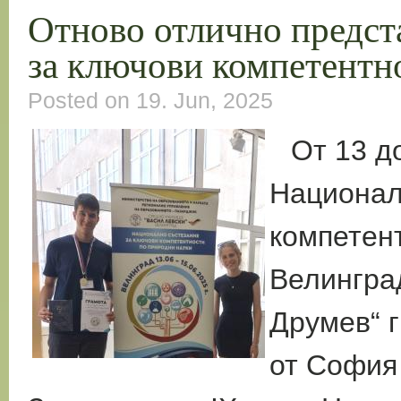
Отново отлично предста
за ключови компетентн
Posted on 19. Jun, 2025
От 13 д
Национал
компетент
Велингра
Друмев“ г
от София 