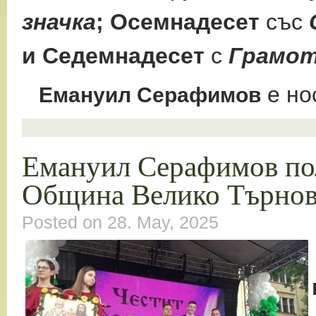
значка
;
Осемнадесет
със
и
Седемнадесет
с
Грамо
е но
Емануил Серафимов
Емануил Серафимов пол
Община Велико Търново
Posted on 28. May, 2025