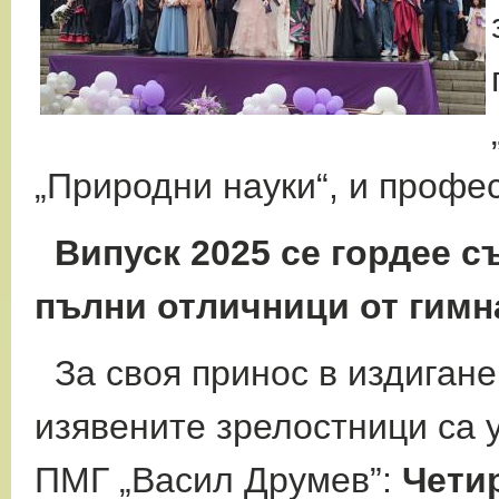
„Природни науки“, и профе
Випуск 2025 се гордее с
пълни отличници от гимн
За своя принос в издигане
изявените зрелостници са 
ПМГ „Васил Друмев”:
Чети