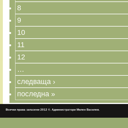
8
9
10
11
12
…
следваща ›
последна »
Всички права запазени 2012 ©. Администратори Милен Василев.