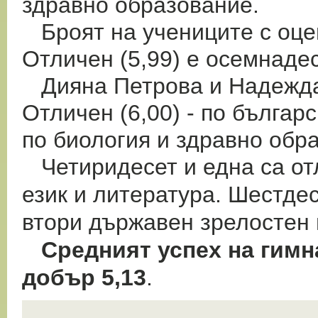
здравно образование.
Броят на учениците с оцен
Отличен (5,99) е осемнадес
Дияна Петрова и Надежда 
Отличен (6,00) - по българ
по биология и здравно обр
Четиридесет и една са отл
език и литература. Шестдес
втори държавен зрелостен 
Средният успех на гимн
добър 5,13
.