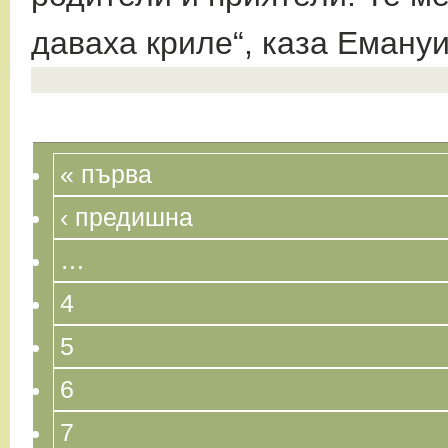
даваха криле“, каза Емануи
« първа
‹ предишна
…
4
5
6
7