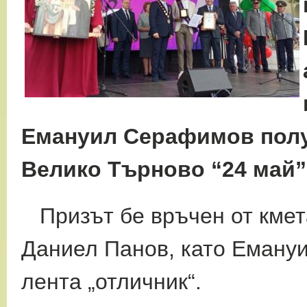
Емануил Серафимов полу
Велико Търново “24 май” 
Призът бе връчен от кмета
Даниел Панов, като Емануи
лента „отличник“.