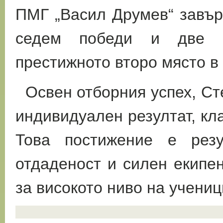
ПМГ „Васил Друмев“ завър
седем победи и две р
престижното второ място в
Освен отборния успех, Ст
индивидуален резултат, кл
Това постижение е резу
отдаденост и силен екипе
за високото ниво на учени