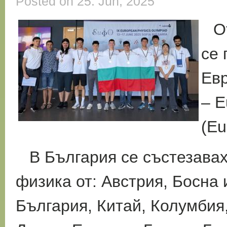
Posted on 25. Jun, 2025
О
се 
Ев
– E
(Eu
В България се състезавах
физика от: Австрия, Босна 
България, Китай, Колумбия