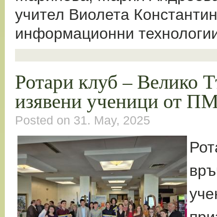
учител Виолета Константин
информационни технологии 
Ротари клуб – Велико Т
изявени ученици от П
Posted on 31. May, 2025
Рот
връ
уче