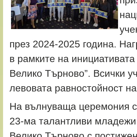
при
нац
уче
през 2024-2025 година. Наг
в рамките на инициативата
Велико Търново”. Всички у
левовата равностойност на 
На вълнуваща церемония с
23-ма талантливи младежи
Велико Търново с постижен