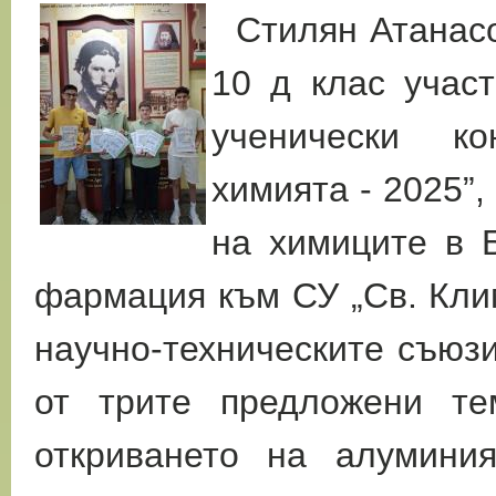
Стилян Атанасо
10 д клас учас
ученически к
химията - 2025”
на химиците в 
фармация към СУ „Св. Кли
научно-техническите съюзи
от трите предложени те
откриването на алумини