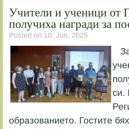
Учители и ученици от 
получиха награди за по
Posted on 10. Jun, 2025
Зас
уче
пол
си.
Рег
образованието.
Гостите бя